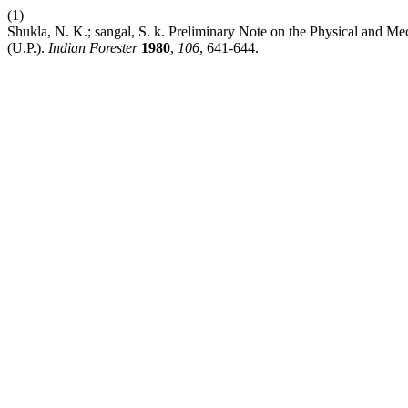
(1)
Shukla, N. K.; sangal, S. k. Preliminary Note on the Physical and M
(U.P.).
Indian Forester
1980
,
106
, 641-644.