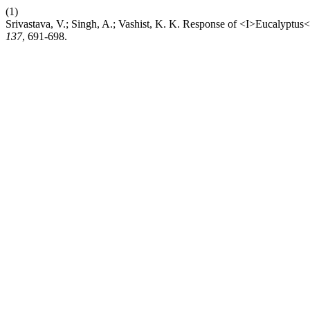
(1)
Srivastava, V.; Singh, A.; Vashist, K. K. Response of <I>Eucalyptus<
137
, 691-698.