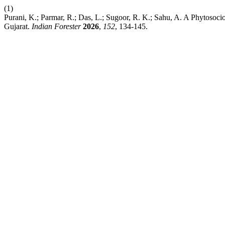
(1)
Purani, K.; Parmar, R.; Das, L.; Sugoor, R. K.; Sahu, A. A Phytosoci
Gujarat.
Indian Forester
2026
,
152
, 134-145.