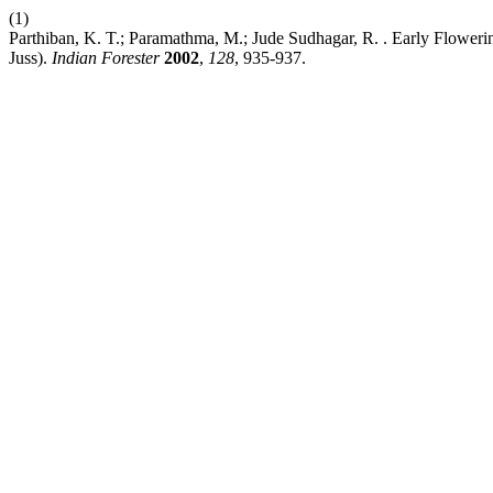
(1)
Parthiban, K. T.; Paramathma, M.; Jude Sudhagar, R. . Early Floweri
Juss).
Indian Forester
2002
,
128
, 935-937.