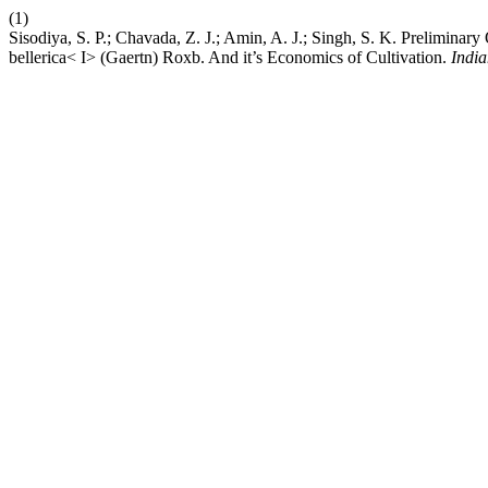
(1)
Sisodiya, S. P.; Chavada, Z. J.; Amin, A. J.; Singh, S. K. Preliminar
bellerica< I> (Gaertn) Roxb. And it’s Economics of Cultivation.
India