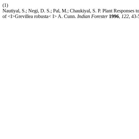
(1)
Nautiyal, S.; Negi, D. S.; Pal, M.; Chaukiyal, S. P. Plant Responses
of <I>Grevillea robusta< I> A. Cunn.
Indian Forester
1996
,
122
, 43-