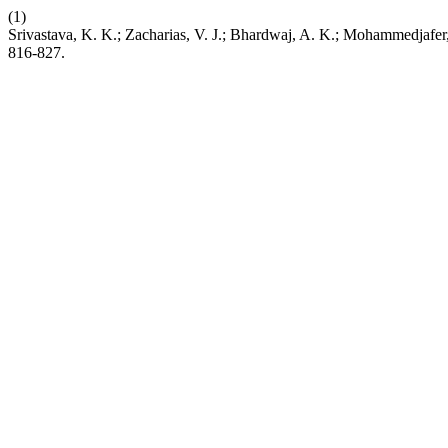
(1)
Srivastava, K. K.; Zacharias, V. J.; Bhardwaj, A. K.; Mohammedjafer,
816-827.