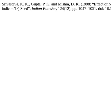
Srivastava, K. K., Gupta, P. K. and Mishra, D. K. (1998) “Effect o
indica</I>) Seed”,
Indian Forester
, 124(12), pp. 1047–1051. doi: 10