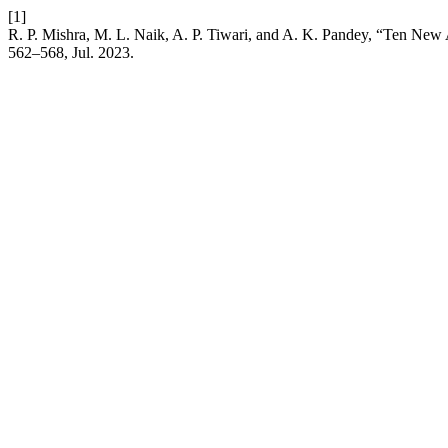
[1]
R. P. Mishra, M. L. Naik, A. P. Tiwari, and A. K. Pandey, “Ten New A
562–568, Jul. 2023.