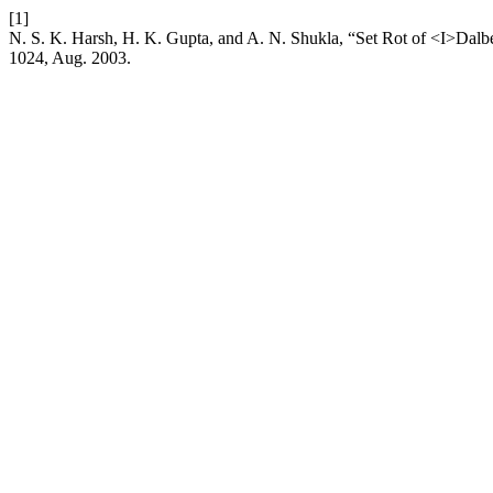
[1]
N. S. K. Harsh, H. K. Gupta, and A. N. Shukla, “Set Rot of <I>Dalb
1024, Aug. 2003.