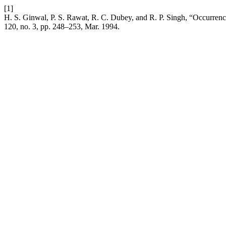
[1]
H. S. Ginwal, P. S. Rawat, R. C. Dubey, and R. P. Singh, “Occurr
120, no. 3, pp. 248–253, Mar. 1994.